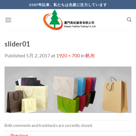
Skip
2007年以来、私たちは生産に注力しています
to
content
slider01
Published
5月 2, 2017
at
1920 × 700
in
帆布
Both comments and trackbacks are currently closed.
←
Previous